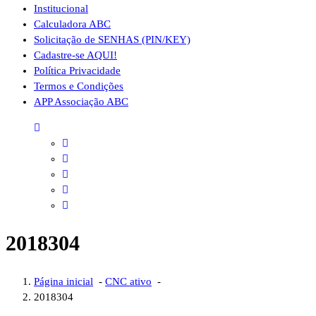
Institucional
Calculadora ABC
Solicitação de SENHAS (PIN/KEY)
Cadastre-se AQUI!
Política Privacidade
Termos e Condições
APP Associação ABC
2018304
Página inicial
-
CNC ativo
-
2018304