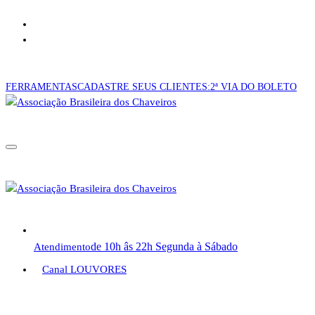
Pular
CONSULTA CNC!
para
CADASTRE-SE AQUI!
o
conteúdo
FERRAMENTAS
CADASTRE SEUS CLIENTES:
2ª VIA DO BOLETO
de 10h âs 22h Segunda à Sábado
Atendimento
Canal LOUVORES