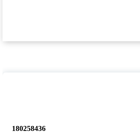
180258436
24
jan, 2025
180258436