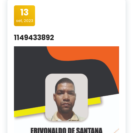
13
set, 2023
1149433892