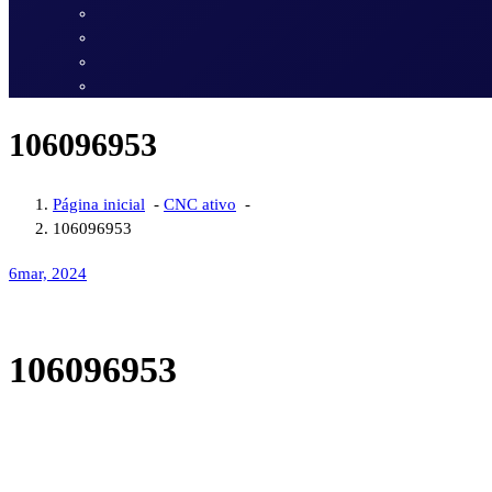
106096953
Página inicial
-
CNC ativo
-
106096953
6
mar, 2024
106096953