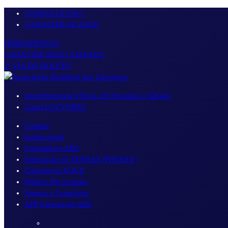
Pular
CONSULTA CNC!
para
CADASTRE-SE AQUI!
o
FERRAMENTAS
conteúdo
CADASTRE SEUS CLIENTES:
2ª VIA DO BOLETO
Atendimento
de 10h âs 22h Segunda à Sábado
Canal LOUVORES
Contato
Institucional
Calculadora ABC
Solicitação de SENHAS (PIN/KEY)
Cadastre-se AQUI!
Política Privacidade
Termos e Condições
APP Associação ABC