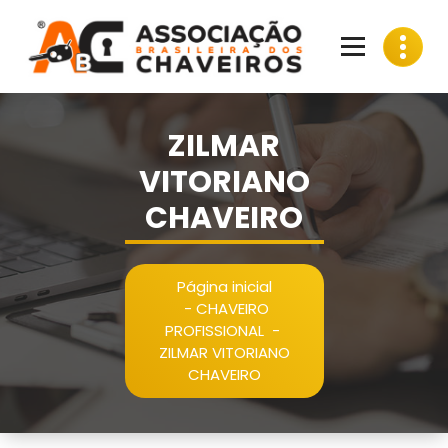
Pular
para
o
conteúdo
ZILMAR
VITORIANO
CHAVEIRO
Página inicial
-
CHAVEIRO
PROFISSIONAL
-
ZILMAR VITORIANO
CHAVEIRO