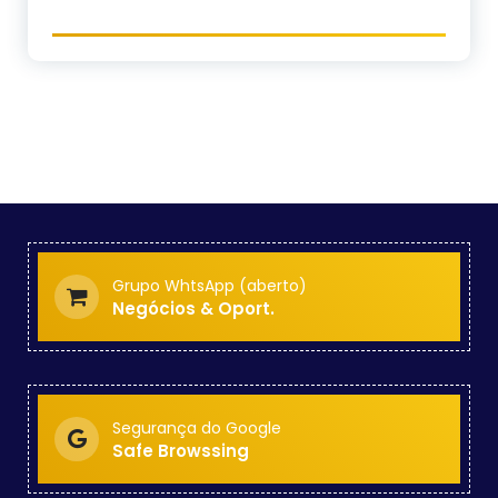
Grupo WhtsApp (aberto)
Negócios & Oport.
Segurança do Google
Safe Browssing