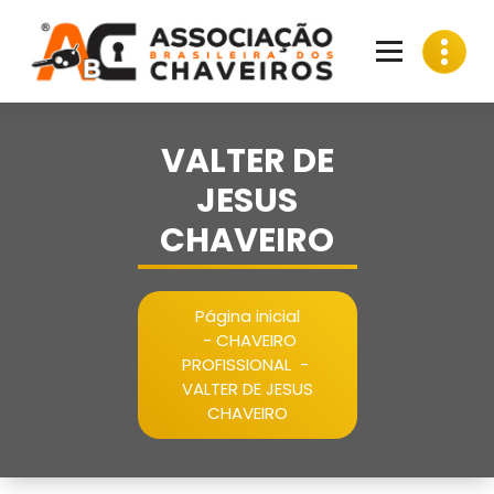
Pular
para
o
conteúdo
VALTER DE
JESUS
CHAVEIRO
Página inicial
-
CHAVEIRO
PROFISSIONAL
-
VALTER DE JESUS
CHAVEIRO