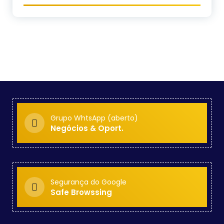
Grupo WhtsApp (aberto)
Negócios & Oport.
Segurança do Google
Safe Browssing