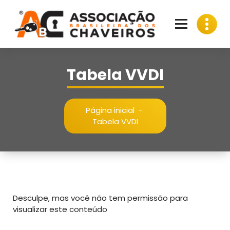
Pular
para
o
conteúdo
Tabela VVDI
Página inicial
-
Tabela VVDI
Desculpe, mas você não tem permissão para
visualizar este conteúdo