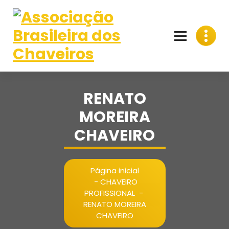
Pular
para
o
conteúdo
RENATO
MOREIRA
CHAVEIRO
Página inicial
-
CHAVEIRO
PROFISSIONAL
-
RENATO MOREIRA
CHAVEIRO