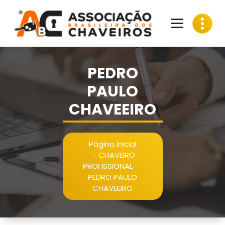
Pular
para
o
conteúdo
PEDRO
PAULO
CHAVEEIRO
Página inicial
-
CHAVEIRO
PROFISSIONAL
-
PEDRO PAULO
CHAVEEIRO