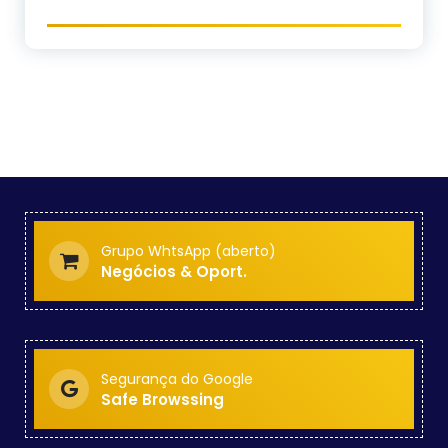
Grupo WhtsApp (aberto)
Negócios & Oport.
Segurança do Google
Safe Browssing