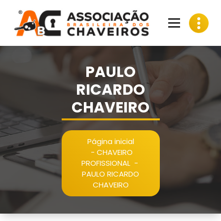
Pular
para
o
conteúdo
PAULO
RICARDO
CHAVEIRO
Página inicial
-
CHAVEIRO
PROFISSIONAL
-
PAULO RICARDO
CHAVEIRO