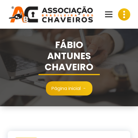
Pular
para
o
conteúdo
FÁBIO
ANTUNES
CHAVEIRO
Página inicial
-