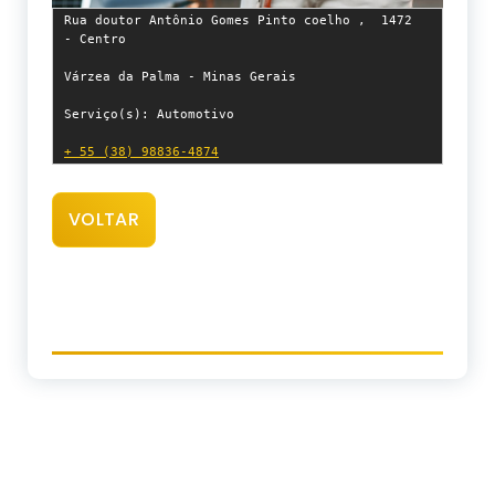
Rua doutor Antônio Gomes Pinto coelho ,  1472  
- Centro

Várzea da Palma - Minas Gerais

Serviço(s): Automotivo

+ 55 (38) 98836-4874	
VOLTAR