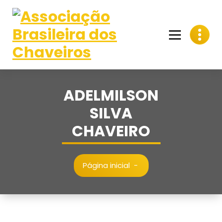
Pular
para
o
conteúdo
ADELMILSON
SILVA
CHAVEIRO
Página inicial
-