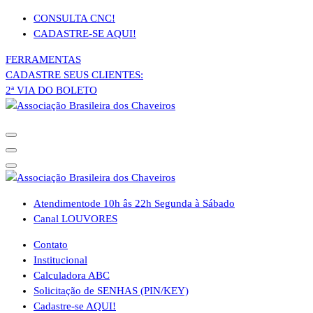
Pular
CONSULTA CNC!
para
CADASTRE-SE AQUI!
o
FERRAMENTAS
conteúdo
CADASTRE SEUS CLIENTES:
2ª VIA DO BOLETO
Atendimento
de 10h âs 22h Segunda à Sábado
Canal LOUVORES
Contato
Institucional
Calculadora ABC
Solicitação de SENHAS (PIN/KEY)
Cadastre-se AQUI!