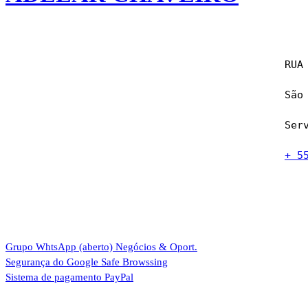
RUA
São 
Ser
Grupo WhtsApp (aberto)
Negócios & Oport.
Segurança do Google
Safe Browssing
Sistema de pagamento
PayPal