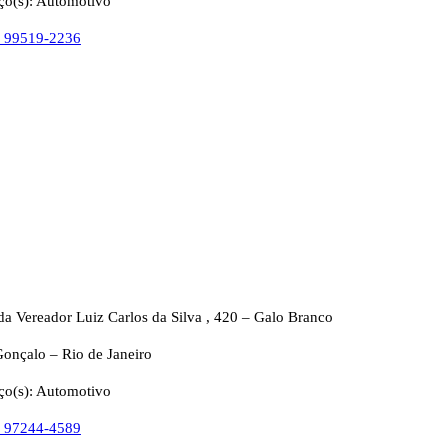
ço(s): Automotivo
) 99519-2236
da Vereador Luiz Carlos da Silva , 420 – Galo Branco
onçalo – Rio de Janeiro
ço(s): Automotivo
) 97244-4589