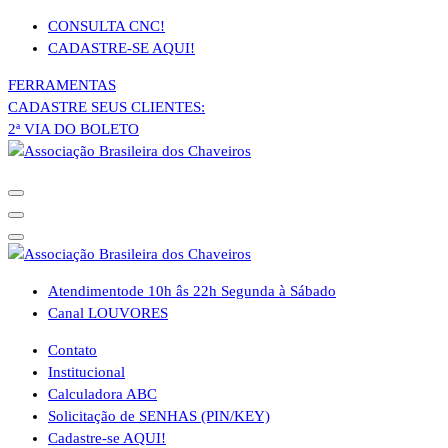
Pular
CONSULTA CNC!
para
CADASTRE-SE AQUI!
o
FERRAMENTAS
conteúdo
CADASTRE SEUS CLIENTES:
2ª VIA DO BOLETO
Atendimento
de 10h âs 22h Segunda à Sábado
Canal LOUVORES
Contato
Institucional
Calculadora ABC
Solicitação de SENHAS (PIN/KEY)
Cadastre-se AQUI!