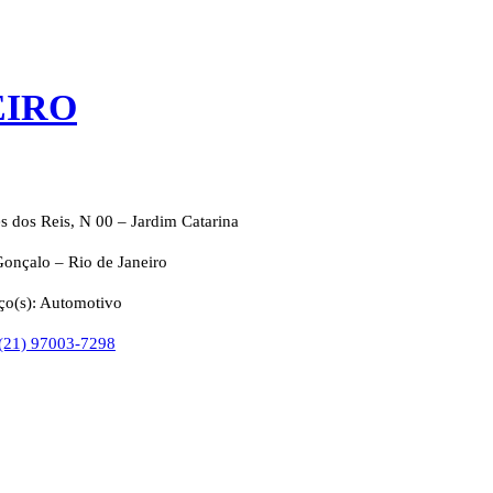
EIRO
s dos Reis, N 00 – Jardim Catarina
onçalo – Rio de Janeiro
ço(s): Automotivo
 (21) 97003-7298