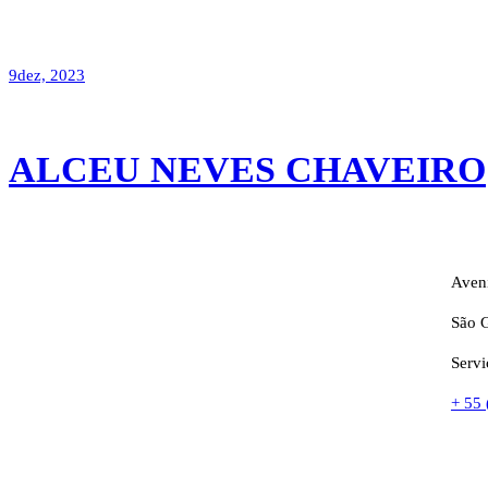
9
dez, 2023
ALCEU NEVES CHAVEIRO
Aveni
São G
Servi
+ 55