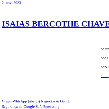
21
nov, 2023
ISAIAS BERCOTHE CHAV
Soare
São G
Servi
+ 55
Grupo WhtsApp (aberto)
Negócios & Oport.
Segurança do Google
Safe Browssing