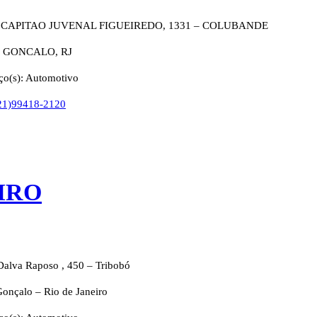
 CAPITAO JUVENAL FIGUEIREDO, 1331 – COLUBANDE
 GONCALO, RJ
ço(s): Automotivo
21)99418-2120
IRO
Dalva Raposo , 450 – Tribobó
onçalo – Rio de Janeiro