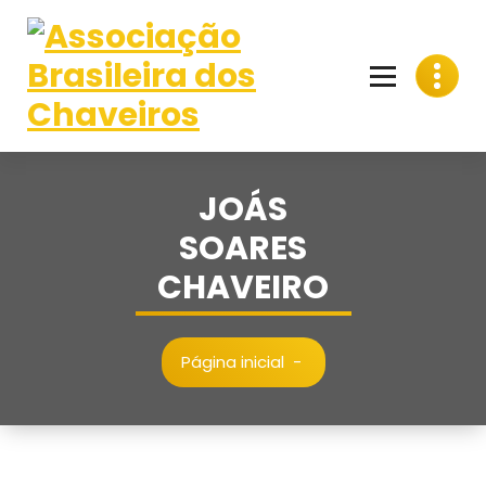
Pular
para
o
conteúdo
JOÁS
SOARES
CHAVEIRO
Página inicial
-