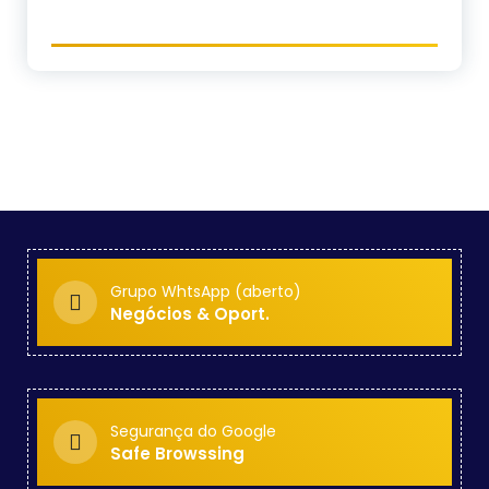
Grupo WhtsApp (aberto)
Negócios & Oport.
Segurança do Google
Safe Browssing