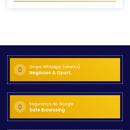
Grupo WhtsApp (aberto)
Negócios & Oport.
Segurança do Google
Safe Browssing