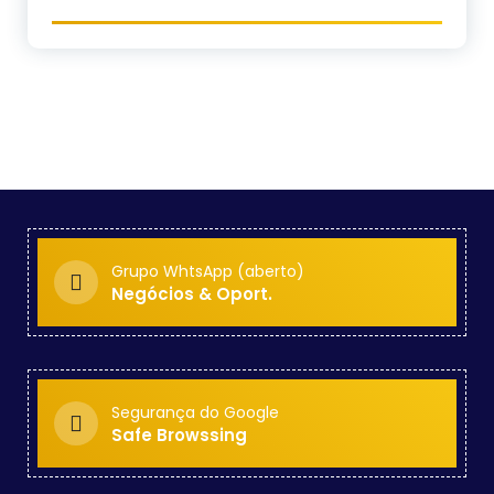
Grupo WhtsApp (aberto)
Negócios & Oport.
Segurança do Google
Safe Browssing