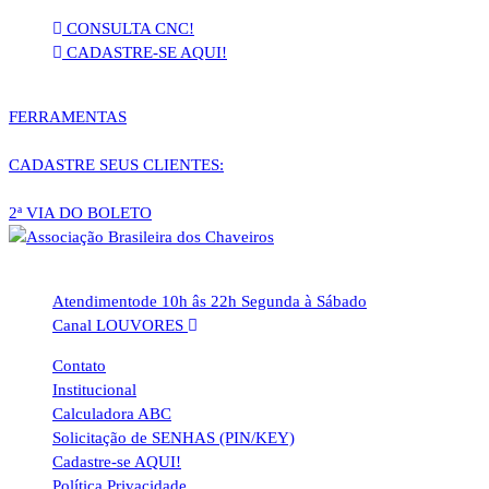
Pular
CONSULTA CNC!
para
CADASTRE-SE AQUI!
o
conteúdo
FERRAMENTAS
CADASTRE SEUS CLIENTES:
2ª VIA DO BOLETO
Atendimento
de 10h âs 22h Segunda à Sábado
Canal LOUVORES
Contato
Institucional
Calculadora ABC
Solicitação de SENHAS (PIN/KEY)
Cadastre-se AQUI!
Política Privacidade