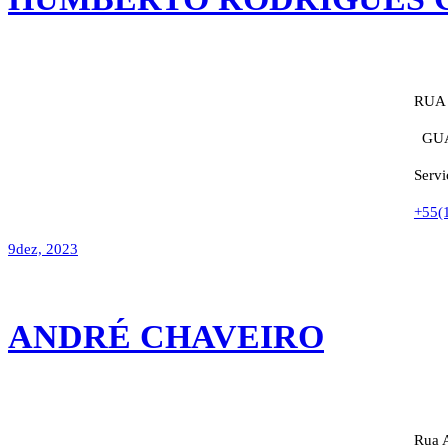
RUA 
GUA
Servi
+55(
9
dez, 2023
ANDRÉ CHAVEIRO
Rua A