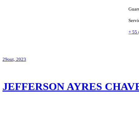
Guar
Servi
+ 55
29
out, 2023
JEFFERSON AYRES CHAV