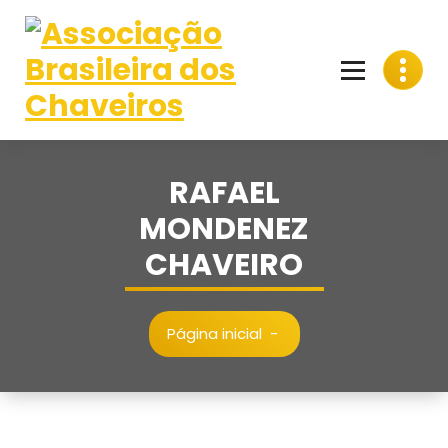
Pular
para
o
conteúdo
RAFAEL
MONDENEZ
CHAVEIRO
Página inicial
-