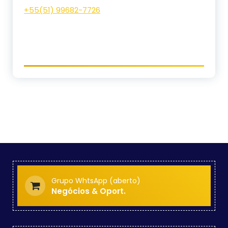
+55(
51) 996
82-7726
Grupo WhtsApp (aberto)
Negócios & Oport.