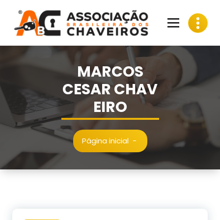
Pular
para
o
conteúdo
MARCOS
CESAR CHAV
EIRO
Página inicial
-