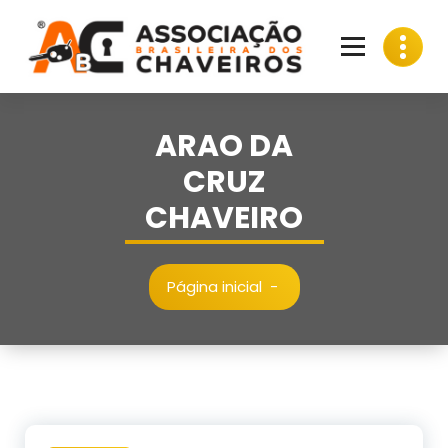
Pular
para
o
conteúdo
ARAO DA
CRUZ
CHAVEIRO
Página inicial
-