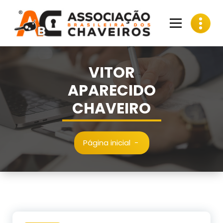
Pular
para
o
conteúdo
VITOR
APARECIDO
CHAVEIRO
Página inicial
-