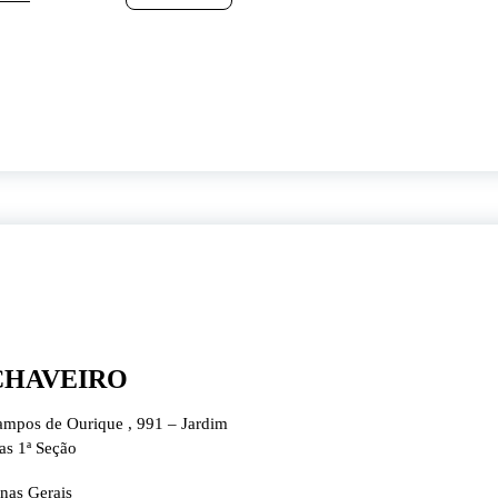
CHAVEIRO
mpos de Ourique , 991 – Jardim
as 1ª Seção
nas Gerais