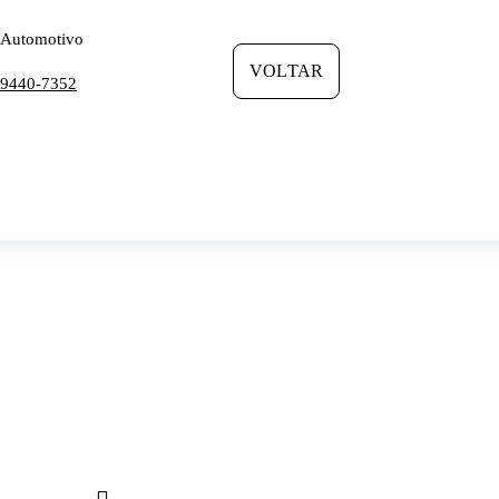
: Automotivo
VOLTAR
99440-7352
Segurança do Google