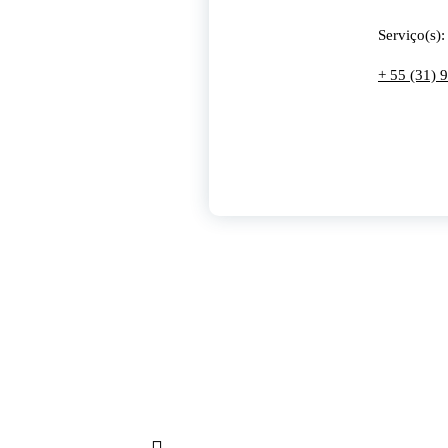
Serviço(s)
+ 55 (31) 
Grupo WhtsApp (aberto)