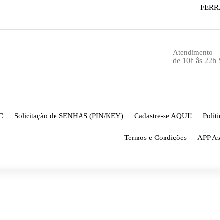
FERR
Atendimento
de 10h âs 22h
C
Solicitação de SENHAS (PIN/KEY)
Cadastre-se AQUI!
Polít
Termos e Condições
APP As
CHAVEIRO
Página inicial
-