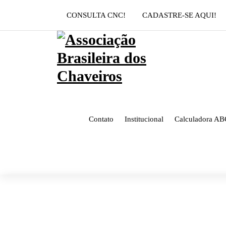
Pular
CONSULTA CNC!
CADASTRE-SE AQUI!
para
o
conteúdo
Contato
Institucional
Calculadora AB
ROBSON HENRIQUE 