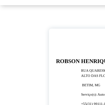
21
dez, 2024
ROBSON HENRIQ
RUA QUARESME
ALTO DAS FL
BETIM, MG
Serviço(s): Aut
+55(31) 99111-