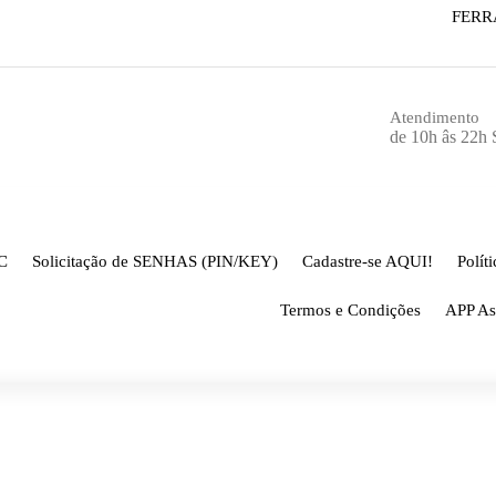
FERR
Atendimento
de 10h âs 22h
C
Solicitação de SENHAS (PIN/KEY)
Cadastre-se AQUI!
Polít
Termos e Condições
APP As
VEIRO
Página inicial
-