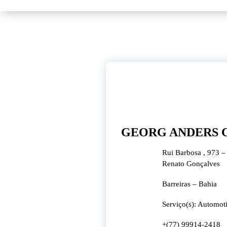
29
fev, 2024
GEORG ANDERS 
Rui Barbosa , 973 –
Renato Gonçalves
Barreiras – Bahia
Serviço(s): Automot
+(77) 99914-2418