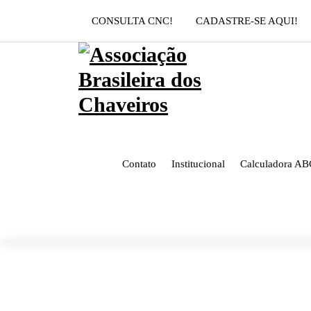
Pular
CONSULTA CNC!
CADASTRE-SE AQUI!
para
o
conteúdo
Contato
Institucional
Calculadora AB
GEORG ANDERS CHA