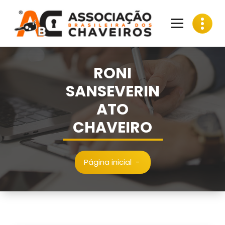
Pular
para
o
conteúdo
RONI
SANSEVERIN
ATO
CHAVEIRO
Página inicial
-