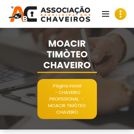
Pular
para
o
conteúdo
MOACIR
TIMÒTEO
CHAVEIRO
Página inicial
-
CHAVEIRO
PROFISSIONAL
-
MOACIR TIMÒTEO
CHAVEIRO