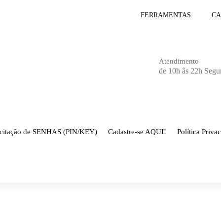
FERRAMENTAS
CA
Atendimento
de 10h âs 22h Segu
icitação de SENHAS (PIN/KEY)
Cadastre-se AQUI!
Política Priva
Página inicial
-
CHAVEIRO P