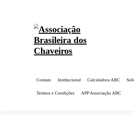
Pular
CONSULTA CNC!
CADASTRE-SE AQUI!
para
o
conteúdo
Contato
Institucional
Calculadora ABC
Sol
Termos e Condições
APP Associação ABC
MIGUEL CHAVEIRO