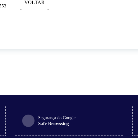
VOLTAR
553
Segurança do Google
Safe Browssing