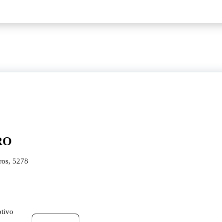
RO
ros, 5278
otivo