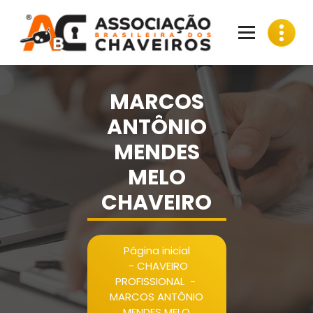
Pular
para
o
conteúdo
MARCOS
ANTÔNIO
MENDES
MELO
CHAVEIRO
Página inicial
-
CHAVEIRO
PROFISSIONAL
-
MARCOS ANTÔNIO
MENDES MELO