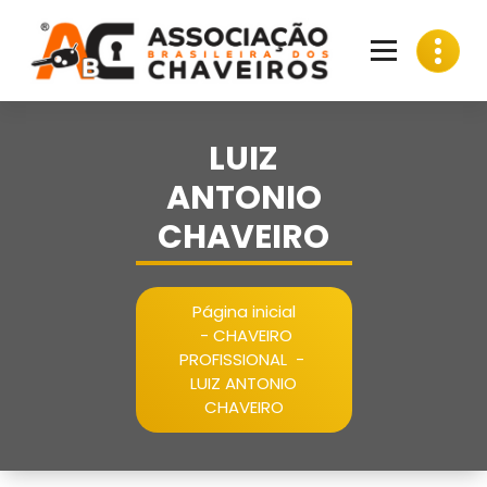
Pular
para
o
conteúdo
LUIZ
ANTONIO
CHAVEIRO
Página inicial
-
CHAVEIRO
PROFISSIONAL
-
LUIZ ANTONIO
CHAVEIRO