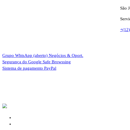
São 
Servi
+(12
Grupo WhtsApp (aberto)
Negócios & Oport.
Segurança do Google
Safe Browssing
Sistema de pagamento
PayPal