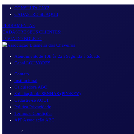
Pular
CONSULTA CNC!
para
CADASTRE-SE AQUI!
o
FERRAMENTAS
conteúdo
CADASTRE SEUS CLIENTES:
2ª VIA DO BOLETO
Atendimento
de 10h âs 22h Segunda à Sábado
Canal LOUVORES
Contato
Institucional
Calculadora ABC
Solicitação de SENHAS (PIN/KEY)
Cadastre-se AQUI!
Política Privacidade
Termos e Condições
APP Associação ABC