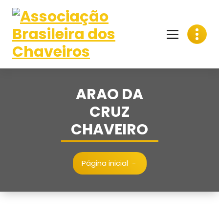
Pular
para
o
conteúdo
ARAO DA
CRUZ
CHAVEIRO
Página inicial
-