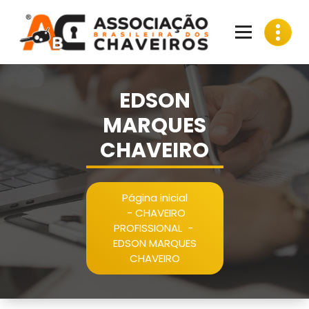
Pular
para
o
conteúdo
EDSON
MARQUES
CHAVEIRO
Página inicial
-
CHAVEIRO
PROFISSIONAL
-
EDSON MARQUES
CHAVEIRO