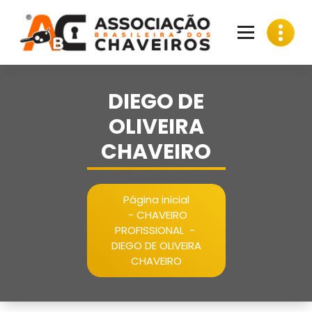
Pular
para
o
conteúdo
DIEGO DE
OLIVEIRA
CHAVEIRO
Página inicial
-
CHAVEIRO
PROFISSIONAL
-
DIEGO DE OLIVEIRA
CHAVEIRO