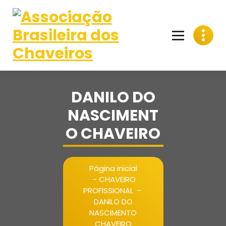
Pular
para
o
conteúdo
DANILO DO
NASCIMENT
O CHAVEIRO
Página inicial
-
CHAVEIRO
PROFISSIONAL
-
DANILO DO
NASCIMENTO
CHAVEIRO