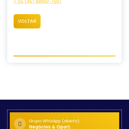
+ 55 (45) 99950-7597
VOLTAR
Grupo WhtsApp (aberto)
Negócios & Oport.