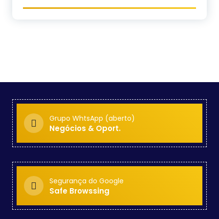
Grupo WhtsApp (aberto)
Negócios & Oport.
Segurança do Google
Safe Browssing