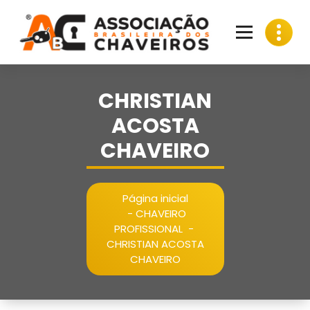
Pular
para
o
conteúdo
CHRISTIAN
ACOSTA
CHAVEIRO
Página inicial
-
CHAVEIRO
PROFISSIONAL
-
CHRISTIAN ACOSTA
CHAVEIRO