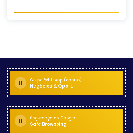
Grupo WhtsApp (aberto)
Negócios & Oport.
Segurança do Google
Safe Browssing