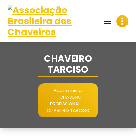
Pular
para
o
conteúdo
CHAVEIRO
TARCISO
Página inicial
-
CHAVEIRO
PROFISSIONAL
-
CHAVEIRO TARCISO