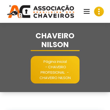
Pular
para
o
conteúdo
CHAVEIRO
NILSON
Página inicial
-
CHAVEIRO
PROFISSIONAL
-
CHAVEIRO NILSON