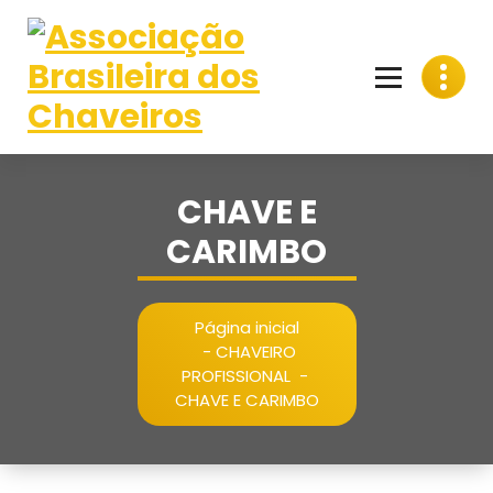
Pular
para
o
conteúdo
CHAVE E
CARIMBO
Página inicial
-
CHAVEIRO
PROFISSIONAL
-
CHAVE E CARIMBO