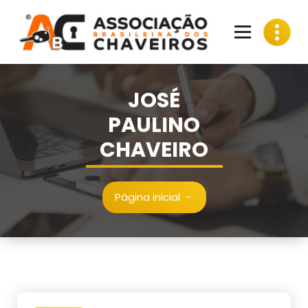
Pular
para
o
conteúdo
JOSÉ
PAULINO
CHAVEIRO
Página inicial
-