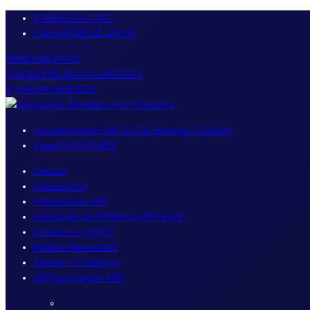
Pular
CONSULTA CNC!
para
CADASTRE-SE AQUI!
o
FERRAMENTAS
conteúdo
CADASTRE SEUS CLIENTES:
2ª VIA DO BOLETO
Atendimento
de 10h âs 22h Segunda à Sábado
Canal LOUVORES
Contato
Institucional
Calculadora ABC
Solicitação de SENHAS (PIN/KEY)
Cadastre-se AQUI!
Política Privacidade
Termos e Condições
APP Associação ABC