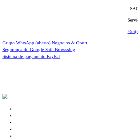
SAO
Servi
+55(
Grupo WhtsApp (aberto)
Negócios & Oport.
Segurança do Google
Safe Browssing
Sistema de pagamento
PayPal