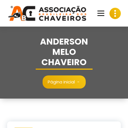
Pular
para
o
conteúdo
ANDERSON
MELO
CHAVEIRO
Página inicial
-