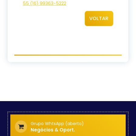
55 (16) 99363-5222
VOLTAR
Grupo WhtsApp (aberto)
Negócios & Oport.