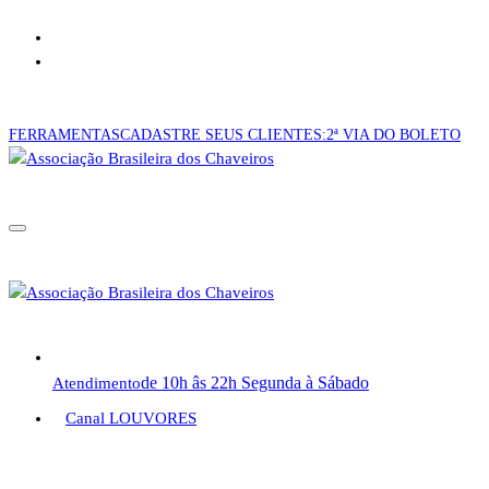
Pular
CONSULTA CNC!
para
CADASTRE-SE AQUI!
o
conteúdo
FERRAMENTAS
CADASTRE SEUS CLIENTES:
2ª VIA DO BOLETO
de 10h âs 22h Segunda à Sábado
Atendimento
Canal LOUVORES