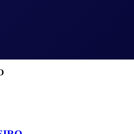
O
EIRO