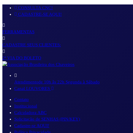
Pular
CONSULTA CNC!
para
CADASTRE-SE AQUI!
o
conteúdo
FERRAMENTAS
CADASTRE SEUS CLIENTES:
2ª VIA DO BOLETO
Atendimento
de 10h âs 22h Segunda à Sábado
Canal LOUVORES
Contato
Institucional
Calculadora ABC
Solicitação de SENHAS (PIN/KEY)
Cadastre-se AQUI!
Política Privacidade