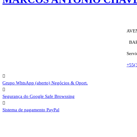
AVE
BAR
Servi
+55(
Grupo WhtsApp (aberto)
Negócios & Oport.
Segurança do Google
Safe Browssing
Sistema de pagamento
PayPal