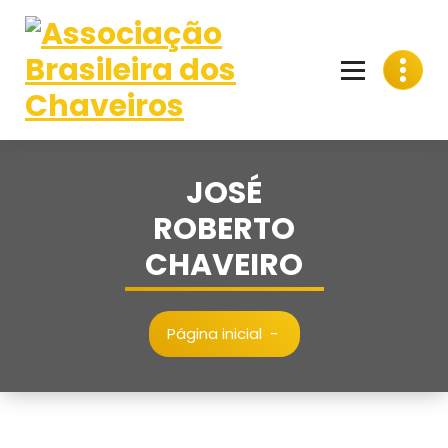
Pular
para
o
conteúdo
JOSÉ
ROBERTO
CHAVEIRO
Página inicial
-