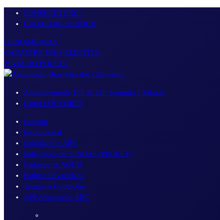
Pular
CONSULTA CNC!
para
CADASTRE-SE AQUI!
o
FERRAMENTAS
conteúdo
CADASTRE SEUS CLIENTES:
2ª VIA DO BOLETO
Atendimento
de 10h âs 22h Segunda à Sábado
Canal LOUVORES
Contato
Institucional
Calculadora ABC
Solicitação de SENHAS (PIN/KEY)
Cadastre-se AQUI!
Política Privacidade
Termos e Condições
APP Associação ABC