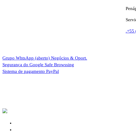
Penáp
Servi
.+55
Grupo WhtsApp (aberto)
Negócios & Oport.
Segurança do Google
Safe Browssing
Sistema de pagamento
PayPal