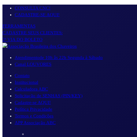
Pular
CONSULTA CNC!
para
CADASTRE-SE AQUI!
o
FERRAMENTAS
conteúdo
CADASTRE SEUS CLIENTES:
2ª VIA DO BOLETO
Atendimento
de 10h âs 22h Segunda à Sábado
Canal LOUVORES
Contato
Institucional
Calculadora ABC
Solicitação de SENHAS (PIN/KEY)
Cadastre-se AQUI!
Política Privacidade
Termos e Condições
APP Associação ABC