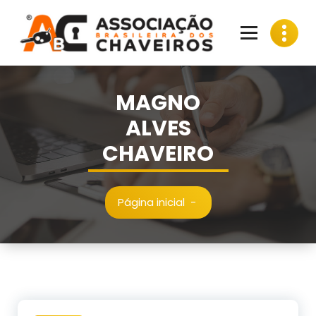
Pular
para
o
conteúdo
MAGNO
ALVES
CHAVEIRO
Página inicial
-