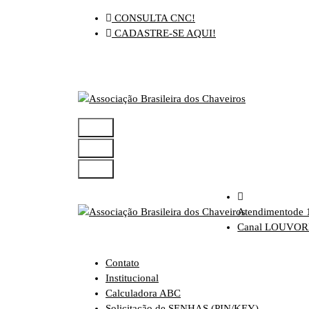
Pular
CONSULTA CNC!
para
CADASTRE-SE AQUI!
o
conteúdo
Atendimento
de 
Canal LOUVO
Contato
Institucional
Calculadora ABC
Solicitação de SENHAS (PIN/KEY)