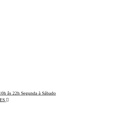
10h âs 22h Segunda à Sábado
RES